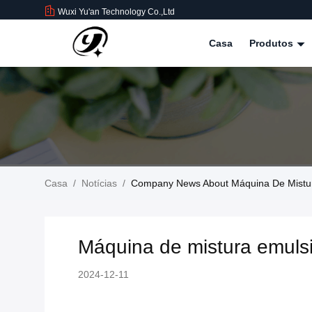
Wuxi Yu'an Technology Co.,Ltd
Casa
Produtos
Casa
/
Notícias
/
Company News About Máquina De Mistur
Máquina de mistura emuls
2024-12-11