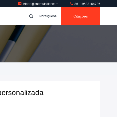
Albert@cnemulsifier.com
86--19533164786
Citações
Portuguese
personalizada