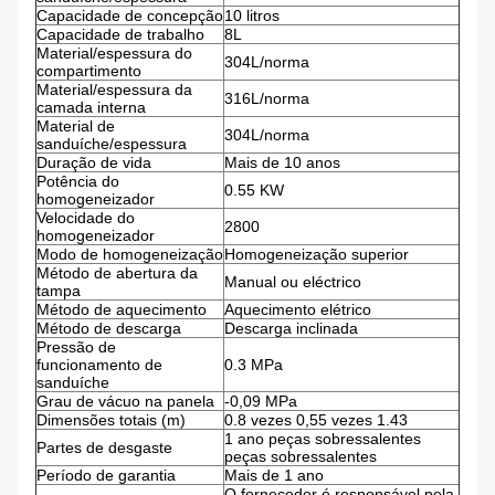
Capacidade de concepção
10 litros
Capacidade de trabalho
8L
Material/espessura do
304L/norma
compartimento
Material/espessura da
316L/norma
camada interna
Material de
304L/norma
sanduíche/espessura
Duração de vida
Mais de 10 anos
Potência do
0.55 KW
homogeneizador
Velocidade do
2800
homogeneizador
Modo de homogeneização
Homogeneização superior
Método de abertura da
Manual ou eléctrico
tampa
Método de aquecimento
Aquecimento elétrico
Método de descarga
Descarga inclinada
Pressão de
funcionamento de
0.3 MPa
sanduíche
Grau de vácuo na panela
-0,09 MPa
Dimensões totais (m)
0.8 vezes 0,55 vezes 1.43
1 ano peças sobressalentes
Partes de desgaste
peças sobressalentes
Período de garantia
Mais de 1 ano
O fornecedor é responsável pela