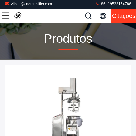
Albert@cnemulsifier.com
86--19533164786
Citações
Produtos