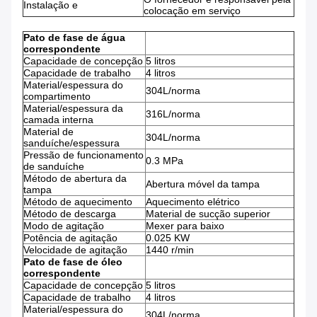
Instalação e
colocação em serviço
Pato de fase de água
correspondente
Capacidade de concepção
5 litros
Capacidade de trabalho
4 litros
Material/espessura do
304L/norma
compartimento
Material/espessura da
316L/norma
camada interna
Material de
304L/norma
sanduíche/espessura
Pressão de funcionamento
0.3 MPa
de sanduíche
Método de abertura da
Abertura móvel da tampa
tampa
Método de aquecimento
Aquecimento elétrico
Método de descarga
Material de sucção superior
Modo de agitação
Mexer para baixo
Potência de agitação
0.025 KW
Velocidade de agitação
1440 r/min
Pato de fase de óleo
correspondente
Capacidade de concepção
5 litros
Capacidade de trabalho
4 litros
Material/espessura do
304L/norma