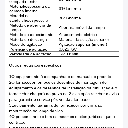
compartimento
Material/espessura da
316L/norma
camada interna
Material de
304L/norma
sanduíche/espessura
Método de abertura da
Abertura móvel da tampa
tampa
Método de aquecimento
Aquecimento elétrico
Método de descarga
Material de sucção superior
Modo de agitação
Agitação superior (inferior)
Potência de agitação
0.025 KW
Velocidade de agitação
1440 r/min
Outros requisitos específicos:
1O equipamento é acompanhado do manual do produto.
2O fornecedor fornece os desenhos de montagem do
equipamento e os desenhos de instalação da tubulação.e o
fornecedor chegará no prazo de 2 dias após receber o aviso
para garantir o serviço pós-venda atempado.
3Equipamento, garantia do fornecedor por um ano,
manutenção ao longo da vida.
4O presente anexo tem os mesmos efeitos jurídicos que o
contrato.