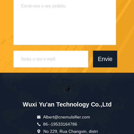
Envie
Wuxi Yu'an Technology Co.,Ltd
Albert@cnemulsifier.com
86--19533164786
No 229, Rua Changxin, distri