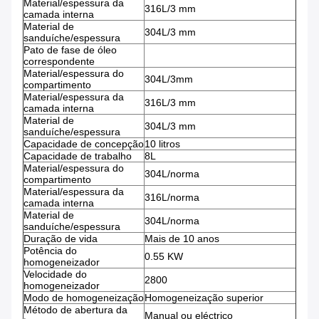
Material/espessura da
316L/3 mm
camada interna
Material de
304L/3 mm
sanduíche/espessura
Pato de fase de óleo
correspondente
Material/espessura do
304L/3mm
compartimento
Material/espessura da
316L/3 mm
camada interna
Material de
304L/3 mm
sanduíche/espessura
Capacidade de concepção
10 litros
Capacidade de trabalho
8L
Material/espessura do
304L/norma
compartimento
Material/espessura da
316L/norma
camada interna
Material de
304L/norma
sanduíche/espessura
Duração de vida
Mais de 10 anos
Potência do
0.55 KW
homogeneizador
Velocidade do
2800
homogeneizador
Modo de homogeneização
Homogeneização superior
Método de abertura da
Manual ou eléctrico