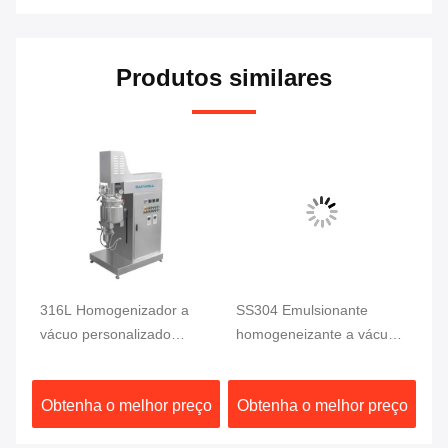
Produtos similares
316L Homogenizador a
SS304 Emulsionante
Má
o
vácuo personalizado
homogeneizante a vácuo,
ho
Máquina de emulsificação
aquecido eletricamente,
Em
Misturador
emulsionante de creme,
Em
ço
Obtenha o melhor preço
Obtenha o melhor preço
O
Homogenizador
emulsionante
Mi
Emulsionador
homogeneizante,
Ho