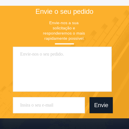
emulsionador misturador
Envie o seu pedido
Envie-nos a sua 
solicitação e 
responderemos o mais 
rapidamente possível.
Envie