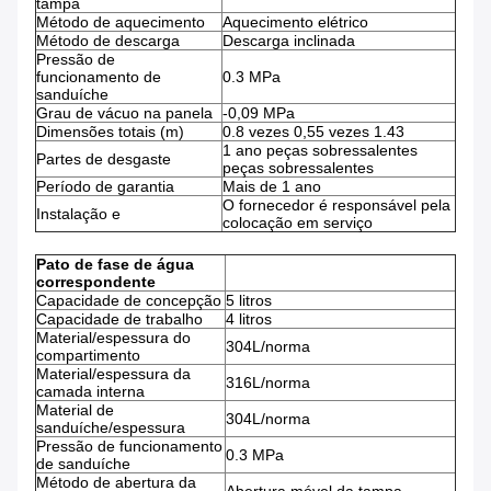
tampa
Método de aquecimento
Aquecimento elétrico
Método de descarga
Descarga inclinada
Pressão de
funcionamento de
0.3 MPa
sanduíche
Grau de vácuo na panela
-0,09 MPa
Dimensões totais (m)
0.8 vezes 0,55 vezes 1.43
1 ano peças sobressalentes
Partes de desgaste
peças sobressalentes
Período de garantia
Mais de 1 ano
O fornecedor é responsável pela
Instalação e
colocação em serviço
Pato de fase de água
correspondente
Capacidade de concepção
5 litros
Capacidade de trabalho
4 litros
Material/espessura do
304L/norma
compartimento
Material/espessura da
316L/norma
camada interna
Material de
304L/norma
sanduíche/espessura
Pressão de funcionamento
0.3 MPa
de sanduíche
Método de abertura da