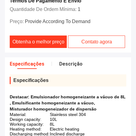
Termos De Pagamento E Envio
Quantidade De Ordem Mínima:
1
Preço:
Provide According To Demand
Obtenha o melhor preço
Contato agora
Especificações
Descrição
Especificações
Destacar:
Emulsionador homogeneizante a vácuo de 8L
,
Emulsificante homogeneizante a vácuo
,
Misturador homogeneizador de dispersão
Material:
Stainless steel 304
Design capacity:
10L
Working capacity:
8L
Heating method:
Electric heating
Discharging method:
Inclined discharge