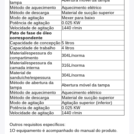
Abertura móvel da tampa
tampa
Método de aquecimento
Aquecimento elétrico
Método de descarga
Material de sucção superior
Modo de agitação
Mexer para baixo
Potência de agitação
0.025 KW
Velocidade de agitação
1440 r/min
Pato de fase de óleo
correspondente
Capacidade de concepção
5 litros
Capacidade de trabalho
4 litros
Material/espessura do
304L/norma
compartimento
Material/espessura da
316L/norma
camada interna
Material de
304L/norma
sanduíche/espessura
Método de abertura da
Abertura móvel da tampa
tampa
Método de aquecimento
Aquecimento elétrico
Método de descarga
Material de sucção superior
Modo de agitação
Agitação superior (inferior)
Potência de agitação
0.025 KW
Velocidade de agitação
1440 r/min
Outros requisitos específicos:
1O equipamento é acompanhado do manual do produto.