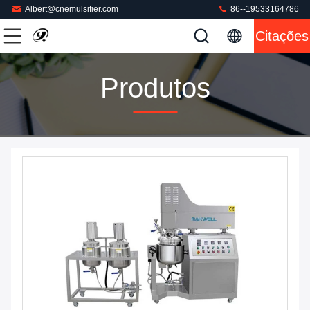
Albert@cnemulsifier.com
86--19533164786
Citações
Produtos