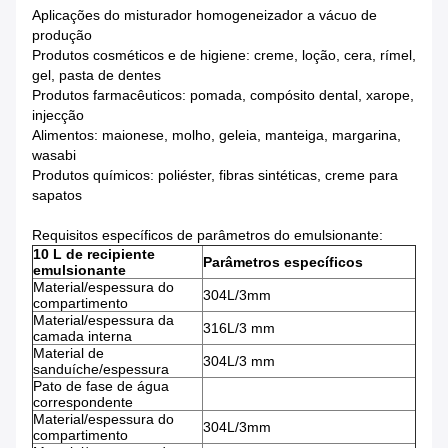
Aplicações do misturador homogeneizador a vácuo de
produção
Produtos cosméticos e de higiene: creme, loção, cera, rímel,
gel, pasta de dentes
Produtos farmacêuticos: pomada, compósito dental, xarope,
injecção
Alimentos: maionese, molho, geleia, manteiga, margarina,
wasabi
Produtos químicos: poliéster, fibras sintéticas, creme para
sapatos
Requisitos específicos de parâmetros do emulsionante:
10 L de recipiente
Parâmetros específicos
emulsionante
Material/espessura do
304L/3mm
compartimento
Material/espessura da
316L/3 mm
camada interna
Material de
304L/3 mm
sanduíche/espessura
Pato de fase de água
correspondente
Material/espessura do
304L/3mm
compartimento