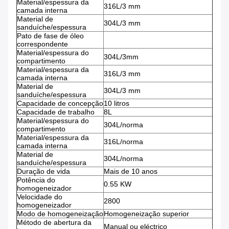
Material/espessura da
316L/3 mm
camada interna
Material de
304L/3 mm
sanduíche/espessura
Pato de fase de óleo
correspondente
Material/espessura do
304L/3mm
compartimento
Material/espessura da
316L/3 mm
camada interna
Material de
304L/3 mm
sanduíche/espessura
Capacidade de concepção
10 litros
Capacidade de trabalho
8L
Material/espessura do
304L/norma
compartimento
Material/espessura da
316L/norma
camada interna
Material de
304L/norma
sanduíche/espessura
Duração de vida
Mais de 10 anos
Potência do
0.55 KW
homogeneizador
Velocidade do
2800
homogeneizador
Modo de homogeneização
Homogeneização superior
Método de abertura da
Manual ou eléctrico