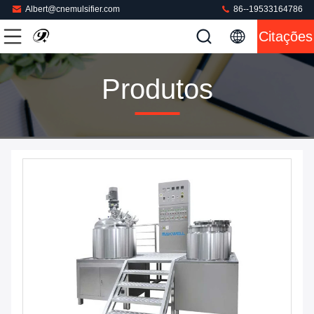
Albert@cnemulsifier.com
86--19533164786
Citações
Produtos