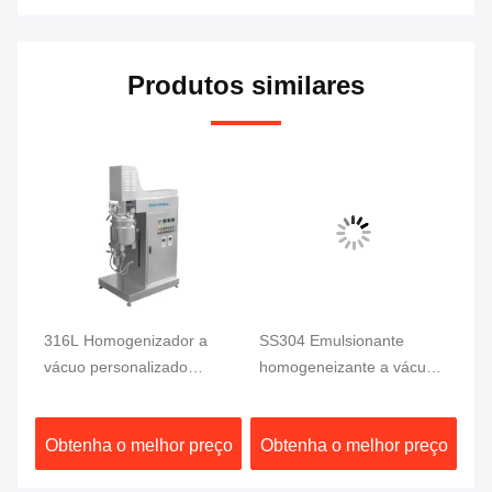
Produtos similares
316L Homogenizador a
SS304 Emulsionante
Má
vácuo personalizado
homogeneizante a vácuo,
ho
e
Máquina de emulsificação
aquecido eletricamente,
Em
Misturador
emulsionante de creme,
Em
ço
Obtenha o melhor preço
Obtenha o melhor preço
O
Homogenizador
emulsionante
Mi
Emulsionador
homogeneizante,
Ho