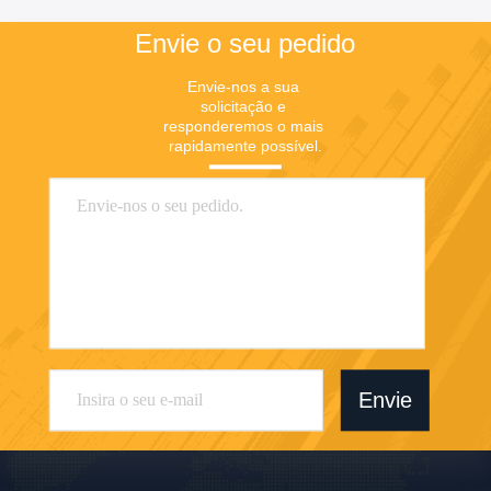
emulsionador misturador
Envie o seu pedido
Envie-nos a sua 
solicitação e 
responderemos o mais 
rapidamente possível.
Envie