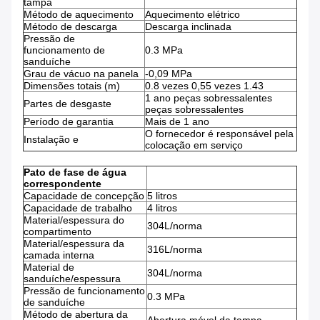
tampa
Método de aquecimento
Aquecimento elétrico
Método de descarga
Descarga inclinada
Pressão de
funcionamento de
0.3 MPa
sanduíche
Grau de vácuo na panela
-0,09 MPa
Dimensões totais (m)
0.8 vezes 0,55 vezes 1.43
1 ano peças sobressalentes
Partes de desgaste
peças sobressalentes
Período de garantia
Mais de 1 ano
O fornecedor é responsável pela
Instalação e
colocação em serviço
Pato de fase de água
correspondente
Capacidade de concepção
5 litros
Capacidade de trabalho
4 litros
Material/espessura do
304L/norma
compartimento
Material/espessura da
316L/norma
camada interna
Material de
304L/norma
sanduíche/espessura
Pressão de funcionamento
0.3 MPa
de sanduíche
Método de abertura da