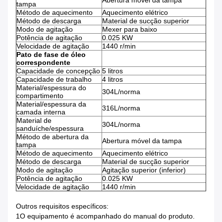
Abertura móvel da tampa
tampa
Método de aquecimento
Aquecimento elétrico
Método de descarga
Material de sucção superior
Modo de agitação
Mexer para baixo
Potência de agitação
0.025 KW
Velocidade de agitação
1440 r/min
Pato de fase de óleo
correspondente
Capacidade de concepção
5 litros
Capacidade de trabalho
4 litros
Material/espessura do
304L/norma
compartimento
Material/espessura da
316L/norma
camada interna
Material de
304L/norma
sanduíche/espessura
Método de abertura da
Abertura móvel da tampa
tampa
Método de aquecimento
Aquecimento elétrico
Método de descarga
Material de sucção superior
Modo de agitação
Agitação superior (inferior)
Potência de agitação
0.025 KW
Velocidade de agitação
1440 r/min
Outros requisitos específicos:
1O equipamento é acompanhado do manual do produto.